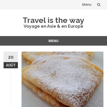
Menu
Aller
Travel is the way
au
Voyage en Asie & en Europe
contenu
MENU
Aller
au
20
contenu
AOÛT