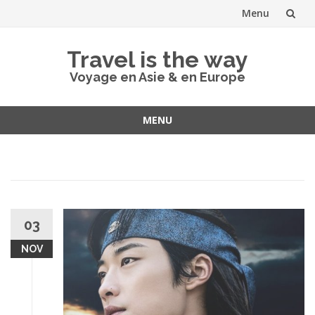
Menu
Aller
Travel is the way
au
Voyage en Asie & en Europe
contenu
MENU
Aller
au
contenu
03
NOV