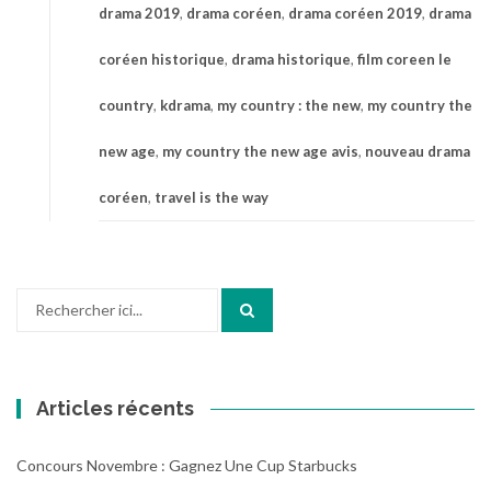
drama 2019
,
drama coréen
,
drama coréen 2019
,
drama
coréen historique
,
drama historique
,
film coreen le
country
,
kdrama
,
my country : the new
,
my country the
new age
,
my country the new age avis
,
nouveau drama
coréen
,
travel is the way
Recherche
pour
:
Articles récents
Concours Novembre : Gagnez Une Cup Starbucks